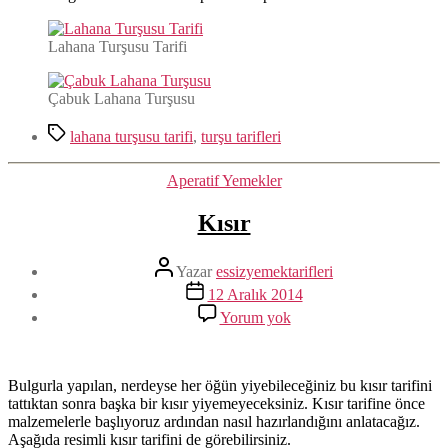
Lahana Turşusu Tarifi
Çabuk Lahana Turşusu
Etiketler
lahana turşusu tarifi
,
turşu tarifleri
Kategoriler
Aperatif Yemekler
Kısır
Yazının
Yazar
essizyemektarifleri
yazarı
Yazı
12 Aralık 2014
tarihi
Kısır
Yorum yok
Bulgurla yapılan, nerdeyse her öğün yiyebileceğiniz bu kısır tarifini
tattıktan sonra başka bir kısır yiyemeyeceksiniz. Kısır tarifine önce
malzemelerle başlıyoruz ardından nasıl hazırlandığını anlatacağız.
Aşağıda resimli kısır tarifini de görebilirsiniz.