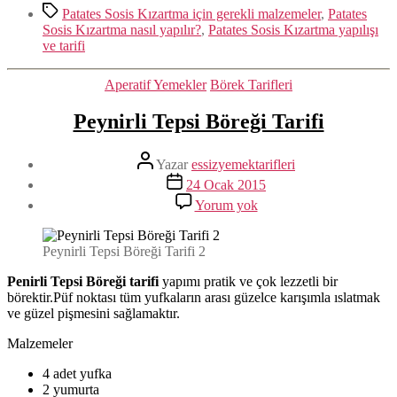
Etiketler
Patates Sosis Kızartma için gerekli malzemeler
,
Patates
Sosis Kızartma nasıl yapılır?
,
Patates Sosis Kızartma yapılışı
ve tarifi
Kategoriler
Aperatif Yemekler
Börek Tarifleri
Peynirli Tepsi Böreği Tarifi
Yazının
Yazar
essizyemektarifleri
yazarı
Yazı
24 Ocak 2015
tarihi
Peynirli
Yorum yok
Tepsi
Böreği
Tarifi
Peynirli Tepsi Böreği Tarifi 2
Penirli Tepsi Böreği tarifi
yapımı pratik ve çok lezzetli bir
börektir.Püf noktası tüm yufkaların arası güzelce karışımla ıslatmak
ve güzel pişmesini sağlamaktır.
Malzemeler
4 adet yufka
2 yumurta