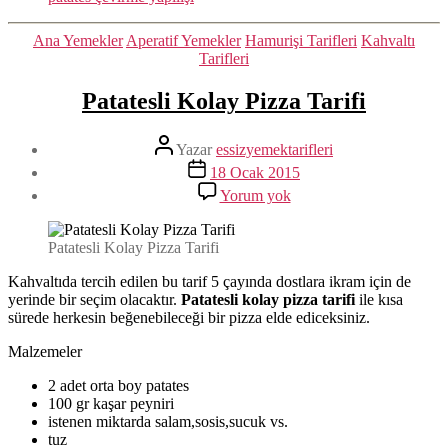
Kategoriler
Ana Yemekler
Aperatif Yemekler
Hamurişi Tarifleri
Kahvaltı
Tarifleri
Patatesli Kolay Pizza Tarifi
Yazının
Yazar
essizyemektarifleri
yazarı
Yazı
18 Ocak 2015
tarihi
Patatesli
Yorum yok
Kolay
Pizza
Tarifi
Patatesli Kolay Pizza Tarifi
Kahvaltıda tercih edilen bu tarif 5 çayında dostlara ikram için de
yerinde bir seçim olacaktır.
Patatesli kolay pizza tarifi
ile kısa
sürede herkesin beğenebileceği bir pizza elde ediceksiniz.
Malzemeler
2 adet orta boy patates
100 gr kaşar peyniri
istenen miktarda salam,sosis,sucuk vs.
tuz