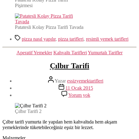
Pişirmesi
Patatesli Kolay Pizza Tarifi Tavada
Etiketler
pizza nasıl yapılır
,
pizza tarifleri
,
resimli yemek tarifleri
Kategoriler
Aperatif Yemekler
Kahvaltı Tarifleri
Yumurtalı Tarifler
Çılbır Tarifi
Yazının
Yazar
essizyemektarifleri
yazarı
Yazı
11 Ocak 2015
tarihi
Çılbır
Yorum yok
Tarifi
Çılbır Tarifi 2
Çılbır tarifi yumurta ile yapılan hem kahvaltıda hem akşam
yemeklerinde tüketebileceğiniz eşsiz bir lezzet.
Malzemeler