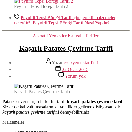
Peynirli Tepsi Böreği Tarifi 2
Etiketler
Peynirli Tepsi Böreği Tarifi için gerekli malzemeler
nelerdir?
,
Peynirli Tepsi Böreği Tarifi Nasıl Yapılır?
Kategoriler
Aperatif Yemekler
Kahvaltı Tarifleri
Kaşarlı Patates Çevirme Tarifi
Yazının
Yazar
essizyemektarifleri
yazarı
Yazı
22 Ocak 2015
tarihi
Kaşarlı
Yorum yok
Patates
Çevirme
Tarifi
Kaşarlı Patates Çevirme Tarifi
Patates severler için farklı bir tarif;
kaşarlı patates çevirme tarifi
.
Sizler de kahvaltı masalarınıza yenilikler getirmek istiyorsanız bu
kaşarlı patates çevirme tarifi
ni deneyebilirsiniz.
Malzemeler