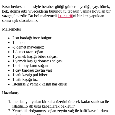
Kısır herkesin annesiyle beraber gittiği günlerde yediği, çay, börek,
kek, dolma gibi yiyeceklerin bulunduğu tabağın yanına koyulan bir
vazgeçilmezdir. Bu bol malzemeli
kısır tarifi
ni bir kez yaptıktan
sonra aşık olacaksınız.
Malzemeler
2 su bardağı ince bulgur
1 limon
½ demet maydanoz
1 demet taze soğan
1 yemek kaşığı biber salçası
1 yemek kaşığı domates salçası
1 orta boy kuru soğan
1 çay bardağı zeytin yağ
1 tatlı kaşığı pul biber
1 tatlı kaşığı tuz
İstenirse 2 yemek kaşığı nar ekşisi
Hazırlanışı
İnce bulgur çukur bir kaba üzerini örtecek kadar sıcak su ile
ıslatılır.15 dk üstü kapatılarak bekletilir.
Yemeklik doğranmış soğan zeytin yağ ile hafif kavrulurken