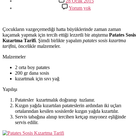
28 Ocak 2015
tarihi
Patates
Yorum yok
Sosis
Kızartma
Tarifi
Çocukların vazgeçemediği hatta büyüklerinde zaman zaman
kaçamak yapmak için tercih ettiği lezzetli bir atıştırma
Patates Sosis
Kızartma Tarifi
. Şimdi birlikte yapalım
patates sosis kızartma
tarifi
ni, öncelikle malzemeler.
Malzemeler
2 orta boy patates
200 gr dana sosis
kızartmak için sıvı yağ
Yapılışı
Patatesler kızartmalık doğranıp tuzlanır.
Kızgın yağda kızartılan patateslerin ardından iki uçları
ortalarından kesilen sosislerde kızgın yağda kızartılır.
Servis tabağına alınıp tercihen ketçap mayonez eşliğinde
servis edilir.