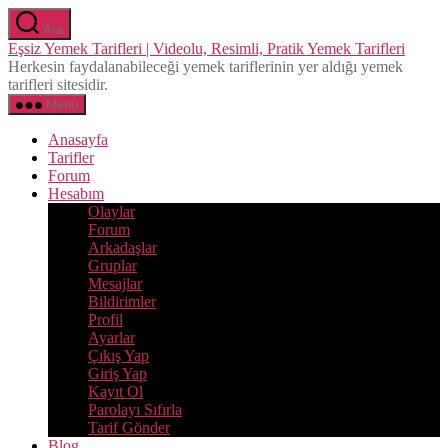
İçeriğe
Ara
atla
Eşsiz Yemek Tarifleri | Videolu, Resimli, Pratik Yemek Tarifleri
Herkesin faydalanabileceği yemek tariflerinin yer aldığı yemek
tarifleri sitesidir.
Menü
Anasayfa
Tarifler
Forum
Hesabım
Olaylar
Forum
Arkadaşlar
Gruplar
Mesajlar
Bildirimler
Profil
Ayarlar
Çıkış Yap
Giriş Yap
Kayıt Ol
Parolayı Sıfırla
Tarif Gönder
Blog