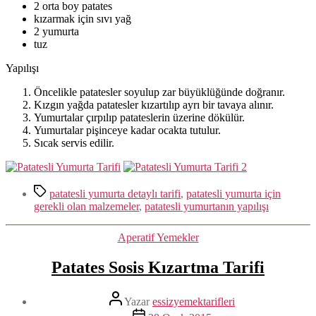
2 orta boy patates
kızarmak için sıvı yağ
2 yumurta
tuz
Yapılışı
Öncelikle patatesler soyulup zar büyüklüğünde doğranır.
Kızgın yağda patatesler kızartılıp ayrı bir tavaya alınır.
Yumurtalar çırpılıp patateslerin üzerine dökülür.
Yumurtalar pişinceye kadar ocakta tutulur.
Sıcak servis edilir.
Etiketler
patatesli yumurta detaylı tarifi
,
patatesli yumurta için
gerekli olan malzemeler
,
patatesli yumurtanın yapılışı
Kategoriler
Aperatif Yemekler
Patates Sosis Kızartma Tarifi
Yazının
Yazar
essizyemektarifleri
yazarı
Yazı