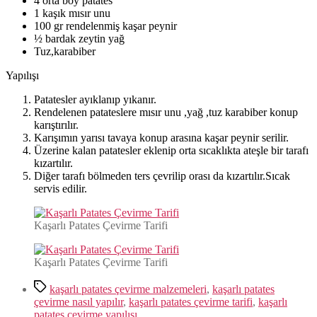
4 orta boy patates
1 kaşık mısır unu
100 gr rendelenmiş kaşar peynir
½ bardak zeytin yağ
Tuz,karabiber
Yapılışı
Patatesler ayıklanıp yıkanır.
Rendelenen patateslere mısır unu ,yağ ,tuz karabiber konup
karıştırılır.
Karışımın yarısı tavaya konup arasına kaşar peynir serilir.
Üzerine kalan patatesler eklenip orta sıcaklıkta ateşle bir tarafı
kızartılır.
Diğer tarafı bölmeden ters çevrilip orası da kızartılır.Sıcak
servis edilir.
Kaşarlı Patates Çevirme Tarifi
Kaşarlı Patates Çevirme Tarifi
Etiketler
kaşarlı patates çevirme malzemeleri
,
kaşarlı patates
çevirme nasıl yapılır
,
kaşarlı patates çevirme tarifi
,
kaşarlı
patates çevirme yapılışı