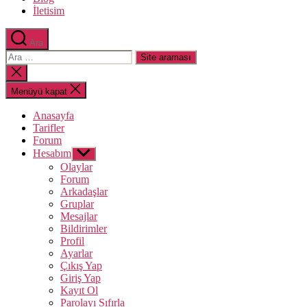
İletisim
Ara
Arama
yap:
Aramayı
kapat
Menüyü kapat
Anasayfa
Tarifler
Forum
Hesabım
Alt
menüyü
Olaylar
göster
Forum
Arkadaşlar
Gruplar
Mesajlar
Bildirimler
Profil
Ayarlar
Çıkış Yap
Giriş Yap
Kayıt Ol
Parolayı Sıfırla