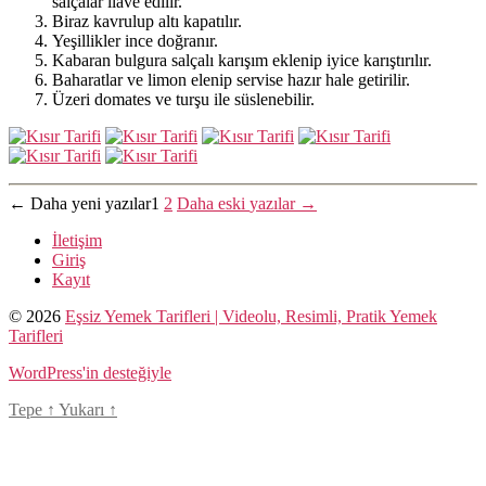
salçalar ilave edilir.
Biraz kavrulup altı kapatılır.
Yeşillikler ince doğranır.
Kabaran bulgura salçalı karışım eklenip iyice karıştırılır.
Baharatlar ve limon elenip servise hazır hale getirilir.
Üzeri domates ve turşu ile süslenebilir.
Yazı
←
Daha yeni
yazılar
1
2
Daha eski
yazılar
→
sayfalaması
İletişim
Giriş
Kayıt
© 2026
Eşsiz Yemek Tarifleri | Videolu, Resimli, Pratik Yemek
Tarifleri
WordPress'in desteğiyle
Tepe
↑
Yukarı
↑