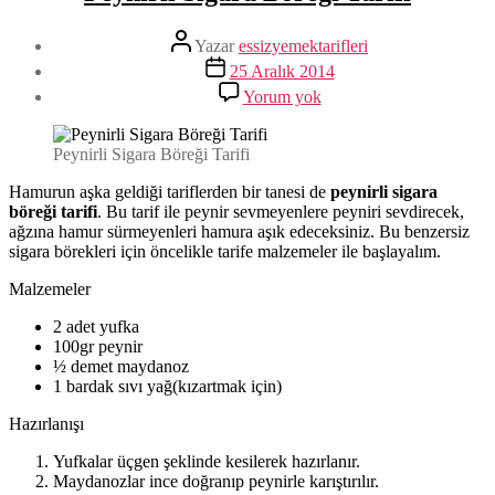
Yazının
Yazar
essizyemektarifleri
yazarı
Yazı
25 Aralık 2014
tarihi
Peynirli
Yorum yok
Sigara
Böreği
Tarifi
Peynirli Sigara Böreği Tarifi
Hamurun aşka geldiği tariflerden bir tanesi de
peynirli sigara
böreği tarifi
. Bu tarif ile peynir sevmeyenlere peyniri sevdirecek,
ağzına hamur sürmeyenleri hamura aşık edeceksiniz. Bu benzersiz
sigara börekleri için öncelikle tarife malzemeler ile başlayalım.
Malzemeler
2 adet yufka
100gr peynir
½ demet maydanoz
1 bardak sıvı yağ(kızartmak için)
Hazırlanışı
Yufkalar üçgen şeklinde kesilerek hazırlanır.
Maydanozlar ince doğranıp peynirle karıştırılır.