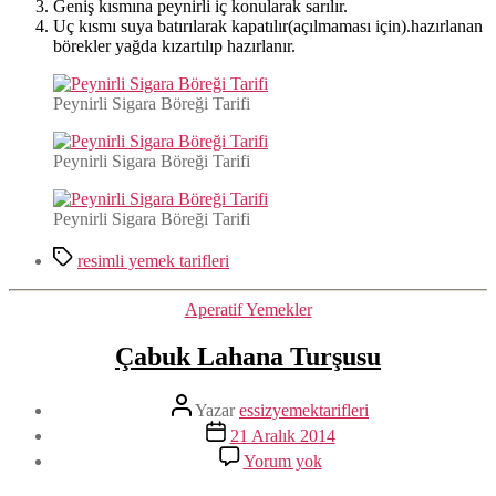
Geniş kısmına peynirli iç konularak sarılır.
Uç kısmı suya batırılarak kapatılır(açılmaması için).hazırlanan
börekler yağda kızartılıp hazırlanır.
Peynirli Sigara Böreği Tarifi
Peynirli Sigara Böreği Tarifi
Peynirli Sigara Böreği Tarifi
Etiketler
resimli yemek tarifleri
Kategoriler
Aperatif Yemekler
Çabuk Lahana Turşusu
Yazının
Yazar
essizyemektarifleri
yazarı
Yazı
21 Aralık 2014
tarihi
Çabuk
Yorum yok
Lahana
Turşusu