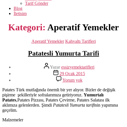
Tarif Gönder
Blog
İletisim
Kategori:
Aperatif Yemekler
Kategoriler
Aperatif Yemekler
Kahvaltı Tarifleri
Patatesli Yumurta Tarifi
Yazının
Yazar
essizyemektarifleri
yazarı
Yazı
29 Ocak 2015
tarihi
Patatesli
Yorum yok
Yumurta
Tarifi
Patates Türk mutfağında önemli bir yer alıyor. Bizler de değişik
pişirme şekilleriyle sofralarımıza getiriyoruz.
Yumurtalı
Patates
,Patates Pizzası, Patates Çevirme, Patates Salatası ilk
aklımıza gelenlerden. Şimdi
Patatesli Yumurta tarifi
nin yapımına
geçelim.
Malzemeler