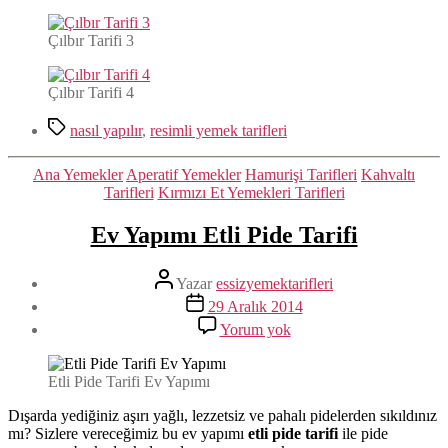
Çılbır Tarifi 3
Çılbır Tarifi 4
Etiketler
nasıl yapılır
,
resimli yemek tarifleri
Kategoriler
Ana Yemekler
Aperatif Yemekler
Hamurişi Tarifleri
Kahvaltı
Tarifleri
Kırmızı Et Yemekleri Tarifleri
Ev Yapımı Etli Pide Tarifi
Yazının
Yazar
essizyemektarifleri
yazarı
Yazı
29 Aralık 2014
tarihi
Ev
Yorum yok
Yapımı
Etli
Pide
Etli Pide Tarifi Ev Yapımı
Tarifi
Dışarda yediğiniz aşırı yağlı, lezzetsiz ve pahalı pidelerden sıkıldınız
mı? Sizlere vereceğimiz bu ev yapımı
etli pide tarifi
ile pide