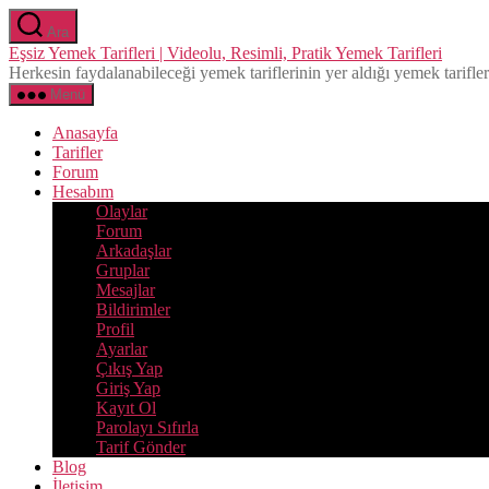
İçeriğe
Ara
atla
Eşsiz Yemek Tarifleri | Videolu, Resimli, Pratik Yemek Tarifleri
Herkesin faydalanabileceği yemek tariflerinin yer aldığı yemek tarifleri 
Menü
Anasayfa
Tarifler
Forum
Hesabım
Olaylar
Forum
Arkadaşlar
Gruplar
Mesajlar
Bildirimler
Profil
Ayarlar
Çıkış Yap
Giriş Yap
Kayıt Ol
Parolayı Sıfırla
Tarif Gönder
Blog
İletisim