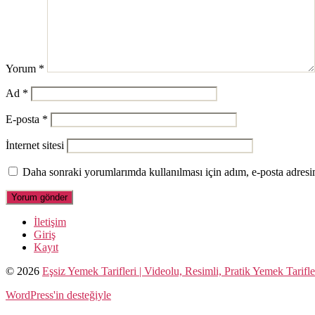
Yorum
*
Ad
*
E-posta
*
İnternet sitesi
Daha sonraki yorumlarımda kullanılması için adım, e-posta adresim
İletişim
Giriş
Kayıt
© 2026
Eşsiz Yemek Tarifleri | Videolu, Resimli, Pratik Yemek Tarifle
WordPress'in desteğiyle