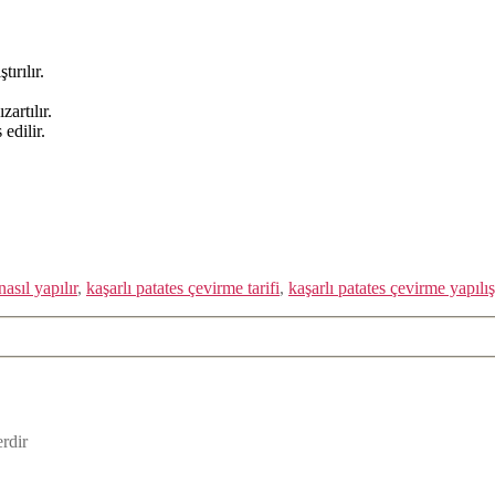
ırılır.
zartılır.
 edilir.
asıl yapılır
,
kaşarlı patates çevirme tarifi
,
kaşarlı patates çevirme yapılış
erdir