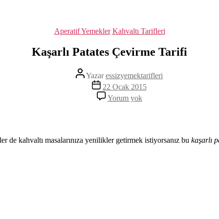
Kategoriler
Aperatif Yemekler
Kahvaltı Tarifleri
Kaşarlı Patates Çevirme Tarifi
Yazının
Yazar
essizyemektarifleri
yazarı
Yazı
22 Ocak 2015
tarihi
Kaşarlı
Yorum yok
Patates
Çevirme
Tarifi
zler de kahvaltı masalarınıza yenilikler getirmek istiyorsanız bu
kaşarlı p