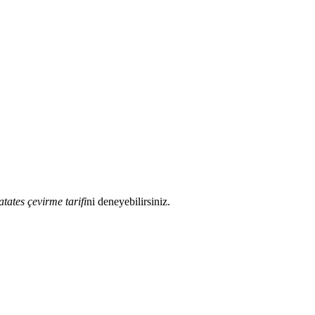
atates çevirme tarifi
ni deneyebilirsiniz.