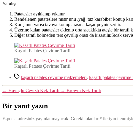
Yapılışı
Patatesler ayıklanıp yıkanır.
Rendelenen patateslere mısır unu ,yağ ,tuz karabiber konup karışt
Karışımın yarısı tavaya konup arasına kaşar peynir serilir.
Üzerine kalan patatesler eklenip orta sıcaklıkta ateşle bir tarafı kı
Diğer tarafı bölmeden ters çevrilip orası da kızartılır.Sıcak servis
Kaşarlı Patates Çevirme Tarifi
Kaşarlı Patates Çevirme Tarifi
Etiketler
kaşarlı patates çevirme malzemeleri
,
kaşarlı patates çevirme n
←
Havuçlu Cevizli Kek Tarifi
→
Browni Kek Tarifi
Bir yanıt yazın
E-posta adresiniz yayınlanmayacak.
Gerekli alanlar
*
ile işaretlenmişl