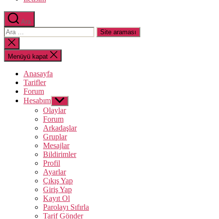
Ara
Arama
yap:
Aramayı
kapat
Menüyü kapat
Anasayfa
Tarifler
Forum
Hesabım
Alt
menüyü
Olaylar
göster
Forum
Arkadaşlar
Gruplar
Mesajlar
Bildirimler
Profil
Ayarlar
Çıkış Yap
Giriş Yap
Kayıt Ol
Parolayı Sıfırla
Tarif Gönder