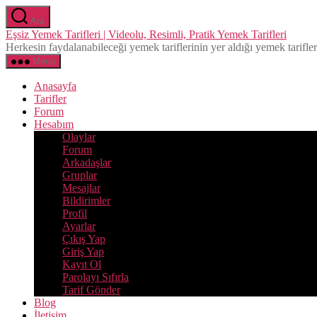
İçeriğe
Ara
atla
Eşsiz Yemek Tarifleri | Videolu, Resimli, Pratik Yemek Tarifleri
Herkesin faydalanabileceği yemek tariflerinin yer aldığı yemek tarifleri 
Menü
Anasayfa
Tarifler
Forum
Hesabım
Olaylar
Forum
Arkadaşlar
Gruplar
Mesajlar
Bildirimler
Profil
Ayarlar
Çıkış Yap
Giriş Yap
Kayıt Ol
Parolayı Sıfırla
Tarif Gönder
Blog
İletisim