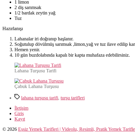
1 limon
2 diş sarımsak
1/2 bardak zeytin yağ
Tuz
Hazırlanışı
Lahanalar iri doğranıp haşlanır.
Soğutulup dövülmüş sarımsak ,limon,yağ ve tuz ilave edilip karışt
Hemen yenir.
10 gün buzdolabında kapalı bir kapta muhafaza edebilirsiniz.
Lahana Turşusu Tarifi
Çabuk Lahana Turşusu
Etiketler
lahana turşusu tarifi
,
turşu tarifleri
İletişim
Giriş
Kayıt
© 2026
Eşsiz Yemek Tarifleri | Videolu, Resimli, Pratik Yemek Tarifle