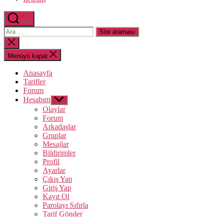
Ara
Arama
yap:
Aramayı
kapat
Menüyü kapat
Anasayfa
Tarifler
Forum
Hesabım
Alt
menüyü
Olaylar
göster
Forum
Arkadaşlar
Gruplar
Mesajlar
Bildirimler
Profil
Ayarlar
Çıkış Yap
Giriş Yap
Kayıt Ol
Parolayı Sıfırla
Tarif Gönder