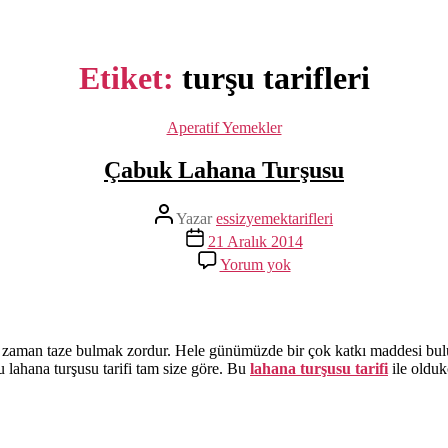
Etiket:
turşu tarifleri
Kategoriler
Aperatif Yemekler
Çabuk Lahana Turşusu
Yazının
Yazar
essizyemektarifleri
yazarı
Yazı
21 Aralık 2014
tarihi
Çabuk
Yorum yok
Lahana
Turşusu
aman taze bulmak zordur. Hele günümüzde bir çok katkı maddesi bulunan 
u lahana turşusu tarifi tam size göre. Bu
lahana turşusu tarifi
ile oldukç