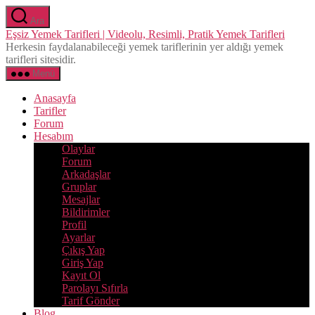
İçeriğe
Ara
atla
Eşsiz Yemek Tarifleri | Videolu, Resimli, Pratik Yemek Tarifleri
Herkesin faydalanabileceği yemek tariflerinin yer aldığı yemek
tarifleri sitesidir.
Menü
Anasayfa
Tarifler
Forum
Hesabım
Olaylar
Forum
Arkadaşlar
Gruplar
Mesajlar
Bildirimler
Profil
Ayarlar
Çıkış Yap
Giriş Yap
Kayıt Ol
Parolayı Sıfırla
Tarif Gönder
Blog