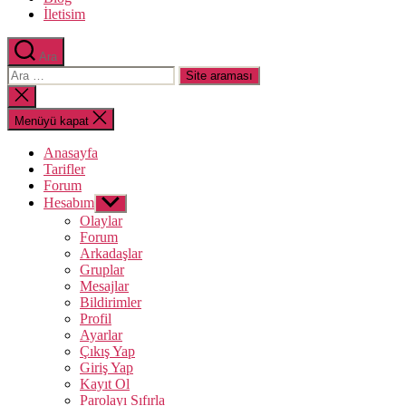
İletisim
Ara
Arama
yap:
Aramayı
kapat
Menüyü kapat
Anasayfa
Tarifler
Forum
Hesabım
Alt
menüyü
Olaylar
göster
Forum
Arkadaşlar
Gruplar
Mesajlar
Bildirimler
Profil
Ayarlar
Çıkış Yap
Giriş Yap
Kayıt Ol
Parolayı Sıfırla