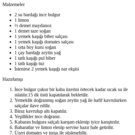
Malzemeler
2 su bardağı ince bulgur
1 limon
½ demet maydanoz
1 demet taze soğan
1 yemek kaşığı biber salçası
1 yemek kaşığı domates salçası
1 orta boy kuru soğan
1 çay bardağı zeytin yağ
1 tatlı kaşığı pul biber
1 tatlı kaşığı tuz
İstenirse 2 yemek kaşığı nar ekşisi
Hazırlanışı
İnce bulgur çukur bir kaba üzerini örtecek kadar sıcak su ile
ıslatılır.15 dk üstü kapatılarak bekletilir.
Yemeklik doğranmış soğan zeytin yağ ile hafif kavrulurken
salçalar ilave edilir.
Biraz kavrulup altı kapatılır.
Yeşillikler ince doğranır.
Kabaran bulgura salçalı karışım eklenip iyice karıştırılır.
Baharatlar ve limon elenip servise hazır hale getirilir.
Üzeri domates ve turşu ile süslenebilir.