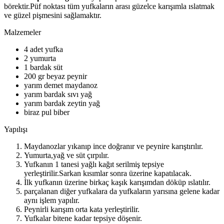
börektir.Püf noktası tüm yufkaların arası güzelce karışımla ıslatmak
ve güzel pişmesini sağlamaktır.
Malzemeler
4 adet yufka
2 yumurta
1 bardak süt
200 gr beyaz peynir
yarım demet maydanoz
yarım bardak sıvı yağ
yarım bardak zeytin yağ
biraz pul biber
Yapılışı
Maydanozlar yıkanıp ince doğranır ve peynire karıştırılır.
Yumurta,yağ ve süt çırpılır.
Yufkanın 1 tanesi yağlı kağıt serilmiş tepsiye
yerleştirilir.Sarkan kısımlar sonra üzerine kapatılacak.
İlk yufkanın üzerine birkaç kaşık karışımdan döküp ıslatılır.
parçalanan diğer yufkalara da yufkaların yarısına gelene kadar
aynı işlem yapılır.
Peynirli karışım orta kata yerleştirilir.
Yufkalar bitene kadar tepsiye döşenir.