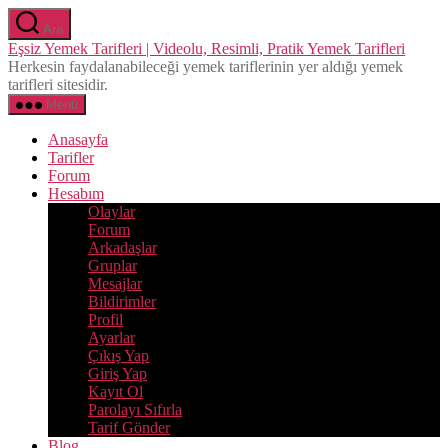
İçeriğe
Ara
atla
Eşsiz Yemek Tarifleri | Videolu, Resimli, Pratik Yemek Tarifleri
Herkesin faydalanabileceği yemek tariflerinin yer aldığı yemek
tarifleri sitesidir.
Menü
Anasayfa
Tarifler
Forum
Hesabım
Olaylar
Forum
Arkadaşlar
Gruplar
Mesajlar
Bildirimler
Profil
Ayarlar
Çıkış Yap
Giriş Yap
Kayıt Ol
Parolayı Sıfırla
Tarif Gönder
Blog