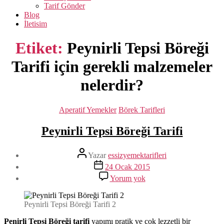
Tarif Gönder
Blog
İletisim
Etiket:
Peynirli Tepsi Böreği
Tarifi için gerekli malzemeler
nelerdir?
Kategoriler
Aperatif Yemekler
Börek Tarifleri
Peynirli Tepsi Böreği Tarifi
Yazının
Yazar
essizyemektarifleri
yazarı
Yazı
24 Ocak 2015
tarihi
Peynirli
Yorum yok
Tepsi
Böreği
Tarifi
Peynirli Tepsi Böreği Tarifi 2
Penirli Tepsi Böreği tarifi
yapımı pratik ve çok lezzetli bir