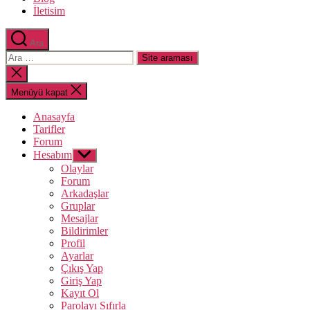
İletisim
Ara
Arama
yap:
Aramayı
kapat
Menüyü kapat
Anasayfa
Tarifler
Forum
Hesabım
Alt
menüyü
Olaylar
göster
Forum
Arkadaşlar
Gruplar
Mesajlar
Bildirimler
Profil
Ayarlar
Çıkış Yap
Giriş Yap
Kayıt Ol
Parolayı Sıfırla