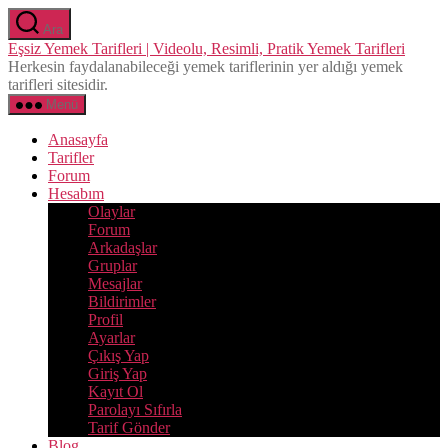
İçeriğe
Ara
atla
Eşsiz Yemek Tarifleri | Videolu, Resimli, Pratik Yemek Tarifleri
Herkesin faydalanabileceği yemek tariflerinin yer aldığı yemek
tarifleri sitesidir.
Menü
Anasayfa
Tarifler
Forum
Hesabım
Olaylar
Forum
Arkadaşlar
Gruplar
Mesajlar
Bildirimler
Profil
Ayarlar
Çıkış Yap
Giriş Yap
Kayıt Ol
Parolayı Sıfırla
Tarif Gönder
Blog