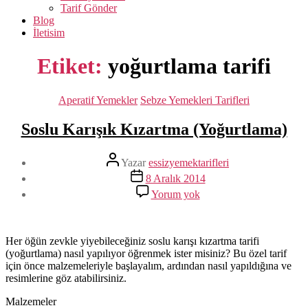
Tarif Gönder
Blog
İletisim
Etiket:
yoğurtlama tarifi
Kategoriler
Aperatif Yemekler
Sebze Yemekleri Tarifleri
Soslu Karışık Kızartma (Yoğurtlama)
Yazının
Yazar
essizyemektarifleri
yazarı
Yazı
8 Aralık 2014
tarihi
Soslu
Yorum yok
Karışık
Kızartma
(Yoğurtlama)
Her öğün zevkle yiyebileceğiniz soslu karışı kızartma tarifi
(yoğurtlama) nasıl yapılıyor öğrenmek ister misiniz? Bu özel tarif
için önce malzemeleriyle başlayalım, ardından nasıl yapıldığına ve
resimlerine göz atabilirsiniz.
Malzemeler