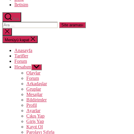
İletisim
Ara
Arama
yap:
Aramayı
kapat
Menüyü kapat
Anasayfa
Tarifler
Forum
Hesabım
Alt
menüyü
Olaylar
göster
Forum
Arkadaşlar
Gruplar
Mesajlar
Bildirimler
Profil
Ayarlar
Çıkış Yap
Giriş Yap
Kayıt Ol
Parolayı Sıfırla