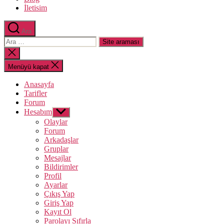
İletisim
Ara
Arama
yap:
Aramayı
kapat
Menüyü kapat
Anasayfa
Tarifler
Forum
Hesabım
Alt
menüyü
Olaylar
göster
Forum
Arkadaşlar
Gruplar
Mesajlar
Bildirimler
Profil
Ayarlar
Çıkış Yap
Giriş Yap
Kayıt Ol
Parolayı Sıfırla