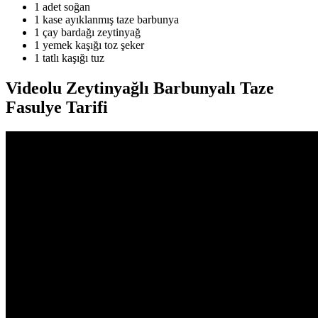
1 adet soğan
1 kase ayıklanmış taze barbunya
1 çay bardağı zeytinyağ
1 yemek kaşığı toz şeker
1 tatlı kaşığı tuz
Videolu Zeytinyağlı Barbunyalı Taze
Fasulye Tarifi