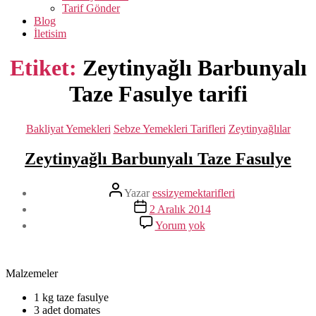
Tarif Gönder
Blog
İletisim
Etiket:
Zeytinyağlı Barbunyalı
Taze Fasulye tarifi
Kategoriler
Bakliyat Yemekleri
Sebze Yemekleri Tarifleri
Zeytinyağlılar
Zeytinyağlı Barbunyalı Taze Fasulye
Yazının
Yazar
essizyemektarifleri
yazarı
Yazı
2 Aralık 2014
tarihi
Zeytinyağlı
Yorum yok
Barbunyalı
Taze
Fasulye
Malzemeler
1 kg taze fasulye
3 adet domates