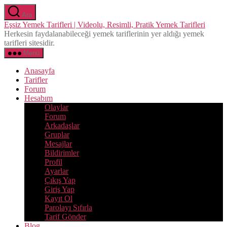
İçeriğe
Ara
atla
Eşsiz Yemek Tarifleri | Videolu, Resimli, Pratik Yemek Tarifleri
Herkesin faydalanabileceği yemek tariflerinin yer aldığı yemek
tarifleri sitesidir.
Menü
Anasayfa
Tarifler
Forum
Hesabım
Olaylar
Forum
Arkadaşlar
Gruplar
Mesajlar
Bildirimler
Profil
Ayarlar
Çıkış Yap
Giriş Yap
Kayıt Ol
Parolayı Sıfırla
Tarif Gönder
Blog