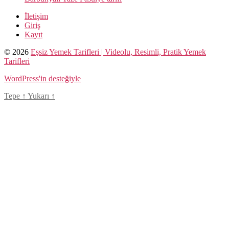
İletişim
Giriş
Kayıt
© 2026
Eşsiz Yemek Tarifleri | Videolu, Resimli, Pratik Yemek
Tarifleri
WordPress'in desteğiyle
Tepe
↑
Yukarı
↑