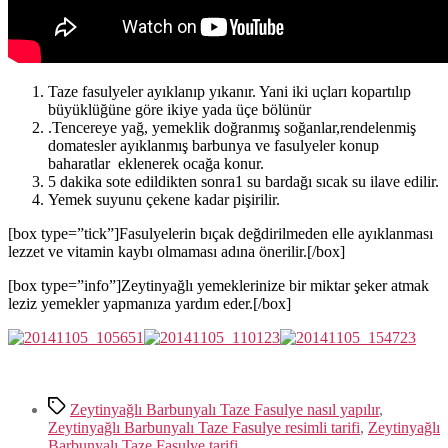
Taze fasulyeler ayıklanıp yıkanır. Yani iki uçları kopartılıp
büyüklüğüne göre ikiye yada üçe bölünür
.Tencereye yağ, yemeklik doğranmış soğanlar,rendelenmiş
domatesler ayıklanmış barbunya ve fasulyeler konup
baharatlar eklenerek ocağa konur.
5 dakika sote edildikten sonra1 su bardağı sıcak su ilave edilir.
Yemek suyunu çekene kadar pişirilir.
[box type=”tick”]Fasulyelerin bıçak değdirilmeden elle ayıklanması
lezzet ve vitamin kaybı olmaması adına önerilir.[/box]
[box type=”info”]Zeytinyağlı yemeklerinize bir miktar şeker atmak
leziz yemekler yapmanıza yardım eder.[/box]
Etiketler
Zeytinyağlı Barbunyalı Taze Fasulye nasıl yapılır
,
Zeytinyağlı Barbunyalı Taze Fasulye resimli tarifi
,
Zeytinyağlı
Barbunyalı Taze Fasulye tarifi