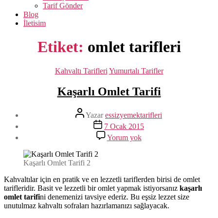
Tarif Gönder
Blog
İletisim
Etiket:
omlet tarifleri
Kategoriler
Kahvaltı Tarifleri
Yumurtalı Tarifler
Kaşarlı Omlet Tarifi
Yazının
Yazar
essizyemektarifleri
yazarı
Yazı
7 Ocak 2015
tarihi
Kaşarlı
Yorum yok
Omlet
Tarifi
Kaşarlı Omlet Tarifi 2
Kahvaltılar için en pratik ve en lezzetli tariflerden birisi de omlet
tarifleridir. Basit ve lezzetli bir omlet yapmak istiyorsanız
kaşarlı
omlet tarifi
ni denemenizi tavsiye ederiz. Bu eşsiz lezzet size
unutulmaz kahvaltı sofraları hazırlamanızı sağlayacak.