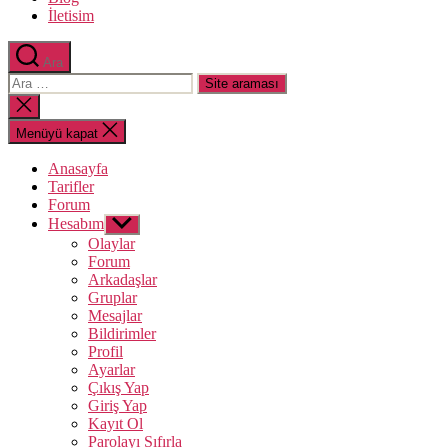
İletisim
Ara
Arama
yap:
Aramayı
kapat
Menüyü kapat
Anasayfa
Tarifler
Forum
Hesabım
Alt
menüyü
Olaylar
göster
Forum
Arkadaşlar
Gruplar
Mesajlar
Bildirimler
Profil
Ayarlar
Çıkış Yap
Giriş Yap
Kayıt Ol
Parolayı Sıfırla