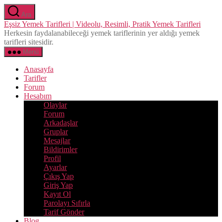
İçeriğe
Ara
atla
Eşsiz Yemek Tarifleri | Videolu, Resimli, Pratik Yemek Tarifleri
Herkesin faydalanabileceği yemek tariflerinin yer aldığı yemek
tarifleri sitesidir.
Menü
Anasayfa
Tarifler
Forum
Hesabım
Olaylar
Forum
Arkadaşlar
Gruplar
Mesajlar
Bildirimler
Profil
Ayarlar
Çıkış Yap
Giriş Yap
Kayıt Ol
Parolayı Sıfırla
Tarif Gönder
Blog