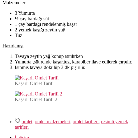
Malzemeler
3 Yumurta
½ çay bardağı süt
1 çay bardağı rendelenmiş kaşar
2 yemek kaşığı zeytin yağ
Tuz
Hazırlanışı
Tavaya zeytin yağ konup ısıtılırken
Yumurta ,süt,rende kaşar,tuz, karabiber ilave edilerek çırpılır.
Isınmış tavaya dökülüp 3 dk pişirilir.
Kaşarlı Omlet Tarifi
Kaşarlı Omlet Tarifi 2
Etiketler
omlet
,
omlet malzemeleri
,
omlet tarifleri
,
resimli yemek
tarifleri
İletişim