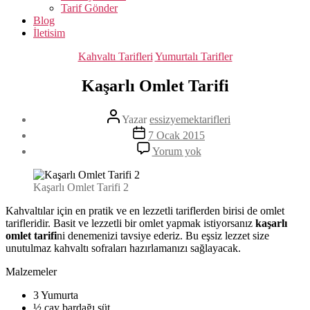
Tarif Gönder
Blog
İletisim
Kategoriler
Kahvaltı Tarifleri
Yumurtalı Tarifler
Kaşarlı Omlet Tarifi
Yazının
Yazar
essizyemektarifleri
yazarı
Yazı
7 Ocak 2015
tarihi
Kaşarlı
Yorum yok
Omlet
Tarifi
Kaşarlı Omlet Tarifi 2
Kahvaltılar için en pratik ve en lezzetli tariflerden birisi de omlet
tarifleridir. Basit ve lezzetli bir omlet yapmak istiyorsanız
kaşarlı
omlet tarifi
ni denemenizi tavsiye ederiz. Bu eşsiz lezzet size
unutulmaz kahvaltı sofraları hazırlamanızı sağlayacak.
Malzemeler
3 Yumurta
½ çay bardağı süt