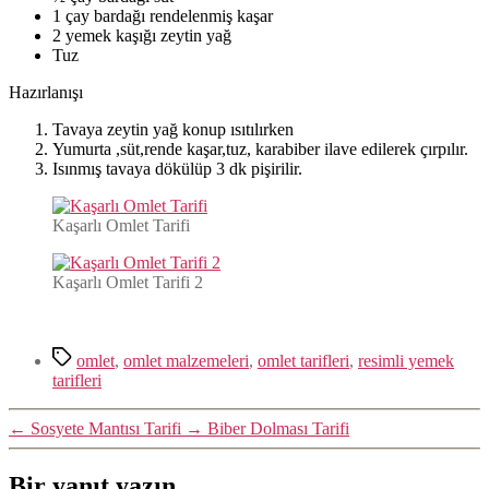
1 çay bardağı rendelenmiş kaşar
2 yemek kaşığı zeytin yağ
Tuz
Hazırlanışı
Tavaya zeytin yağ konup ısıtılırken
Yumurta ,süt,rende kaşar,tuz, karabiber ilave edilerek çırpılır.
Isınmış tavaya dökülüp 3 dk pişirilir.
Kaşarlı Omlet Tarifi
Kaşarlı Omlet Tarifi 2
Etiketler
omlet
,
omlet malzemeleri
,
omlet tarifleri
,
resimli yemek
tarifleri
←
Sosyete Mantısı Tarifi
→
Biber Dolması Tarifi
Bir yanıt yazın