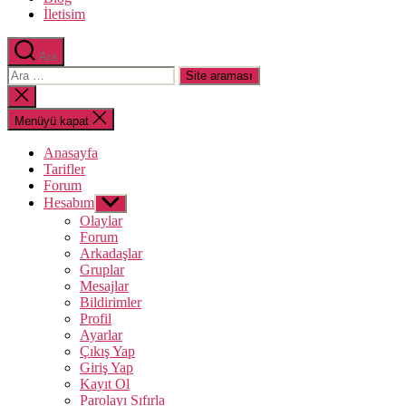
İletisim
Ara
Arama
yap:
Aramayı
kapat
Menüyü kapat
Anasayfa
Tarifler
Forum
Hesabım
Alt
menüyü
Olaylar
göster
Forum
Arkadaşlar
Gruplar
Mesajlar
Bildirimler
Profil
Ayarlar
Çıkış Yap
Giriş Yap
Kayıt Ol
Parolayı Sıfırla