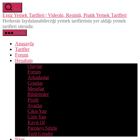
İçeriğe
Ara
atla
Eşsiz Yemek Tarifleri | Videolu, Resimli, Pratik Yemek Tarifleri
Herkesin faydalanabileceği yemek tariflerinin yer aldığı yemek
tarifleri sitesidir.
Menü
Anasayfa
Tarifler
Forum
Hesabım
Olaylar
Forum
Arkadaşlar
Gruplar
Mesajlar
Bildirimler
Profil
Ayarlar
Çıkış Yap
Giriş Yap
Kayıt Ol
Parolayı Sıfırla
Tarif Gönder
Blog