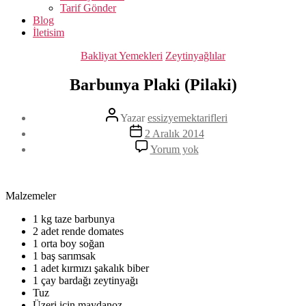
Tarif Gönder
Blog
İletisim
Kategoriler
Bakliyat Yemekleri
Zeytinyağlılar
Barbunya Plaki (Pilaki)
Yazının
Yazar
essizyemektarifleri
yazarı
Yazı
2 Aralık 2014
tarihi
Barbunya
Yorum yok
Plaki
(Pilaki)
Malzemeler
1 kg taze barbunya
2 adet rende domates
1 orta boy soğan
1 baş sarımsak
1 adet kırmızı şakalık biber
1 çay bardağı zeytinyağı
Tuz
Üzeri için maydanoz