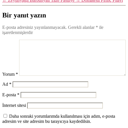
←
Zeytinyağlı Barbunyalı Taze Fasulye
→
Domatesli Pirinç Pilavı
Bir yanıt yazın
E-posta adresiniz yayınlanmayacak.
Gerekli alanlar
*
ile
işaretlenmişlerdir
Yorum
*
Ad
*
E-posta
*
İnternet sitesi
Daha sonraki yorumlarımda kullanılması için adım, e-posta
adresim ve site adresim bu tarayıcıya kaydedilsin.