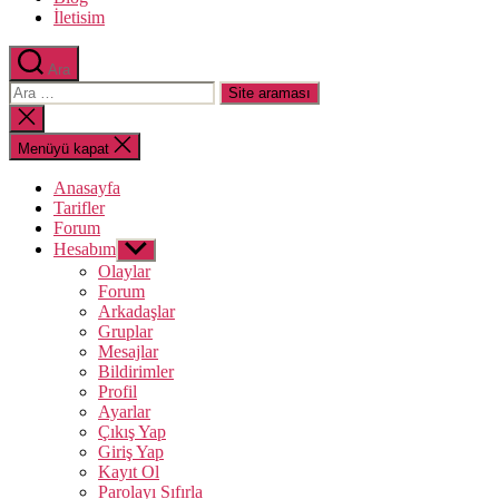
İletisim
Ara
Arama
yap:
Aramayı
kapat
Menüyü kapat
Anasayfa
Tarifler
Forum
Hesabım
Alt
menüyü
Olaylar
göster
Forum
Arkadaşlar
Gruplar
Mesajlar
Bildirimler
Profil
Ayarlar
Çıkış Yap
Giriş Yap
Kayıt Ol
Parolayı Sıfırla