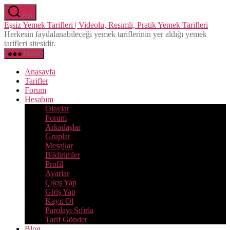
İçeriğe
Ara
atla
Eşsiz Yemek Tarifleri | Videolu, Resimli, Pratik Yemek Tarifleri
Herkesin faydalanabileceği yemek tariflerinin yer aldığı yemek
tarifleri sitesidir.
Menü
Anasayfa
Tarifler
Forum
Hesabım
Olaylar
Forum
Arkadaşlar
Gruplar
Mesajlar
Bildirimler
Profil
Ayarlar
Çıkış Yap
Giriş Yap
Kayıt Ol
Parolayı Sıfırla
Tarif Gönder
Blog