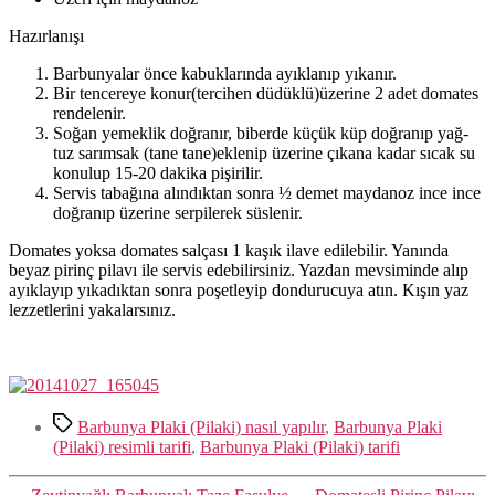
Hazırlanışı
Barbunyalar önce kabuklarında ayıklanıp yıkanır.
Bir tencereye konur(tercihen düdüklü)üzerine 2 adet domates
rendelenir.
Soğan yemeklik doğranır, biberde küçük küp doğranıp yağ-
tuz sarımsak (tane tane)eklenip üzerine çıkana kadar sıcak su
konulup 15-20 dakika pişirilir.
Servis tabağına alındıktan sonra ½ demet maydanoz ince ince
doğranıp üzerine serpilerek süslenir.
Domates yoksa domates salçası 1 kaşık ilave edilebilir. Yanında
beyaz pirinç pilavı ile servis edebilirsiniz. Yazdan mevsiminde alıp
ayıklayıp yıkadıktan sonra poşetleyip dondurucuya atın. Kışın yaz
lezzetlerini yakalarsınız.
Etiketler
Barbunya Plaki (Pilaki) nasıl yapılır
,
Barbunya Plaki
(Pilaki) resimli tarifi
,
Barbunya Plaki (Pilaki) tarifi