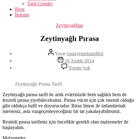
Tarif Gönder
Blog
İletisim
Kategoriler
Zeytinyağlılar
Zeytinyağlı Pırasa
Yazının
Yazar
essizyemektarifleri
yazarı
Yazı
18 Aralık 2014
tarihi
Zeytinyağlı
Yorum yok
Pırasa
Zeytinyağlı Pırasa Tarifi
Zeytinyağlı pırasa tarifi ile artık evlerinizde hem sağlıklı hem de
lezzetli pırasa yiyebileceksiniz. Pırasa vücut için çok önemli olduğu
gibi oldukça hafif ve doyurucudur. Biraz limon ile tatlandırmak
isterseniz, asla vazgeçemeyeceğiniz bir tat yakalayabilirsiniz.
Resimli pırasa tarifimiz için öncelikle gerekli olan malzemeler ile
başlayalım.
Malzemeler