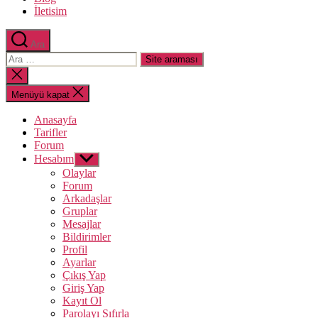
İletisim
Ara
Arama
yap:
Aramayı
kapat
Menüyü kapat
Anasayfa
Tarifler
Forum
Hesabım
Alt
menüyü
Olaylar
göster
Forum
Arkadaşlar
Gruplar
Mesajlar
Bildirimler
Profil
Ayarlar
Çıkış Yap
Giriş Yap
Kayıt Ol
Parolayı Sıfırla