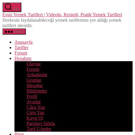
İçeriğe
Ara
atla
Eşsiz Yemek Tarifleri | Videolu, Resimli, Pratik Yemek Tarifleri
Herkesin faydalanabileceği yemek tariflerinin yer aldığı yemek
tarifleri sitesidir.
Menü
Anasayfa
Tarifler
Forum
Hesabım
Olaylar
Forum
Arkadaşlar
Gruplar
Mesajlar
Bildirimler
Profil
Ayarlar
Çıkış Yap
Giriş Yap
Kayıt Ol
Parolayı Sıfırla
Tarif Gönder
Blog