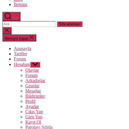
İletisim
Ara
Arama
yap:
Aramayı
kapat
Menüyü kapat
Anasayfa
Tarifler
Forum
Hesabım
Alt
menüyü
Olaylar
göster
Forum
Arkadaşlar
Gruplar
Mesajlar
Bildirimler
Profil
Ayarlar
Çıkış Yap
Giriş Yap
Kayıt Ol
Parolayı Sıfırla