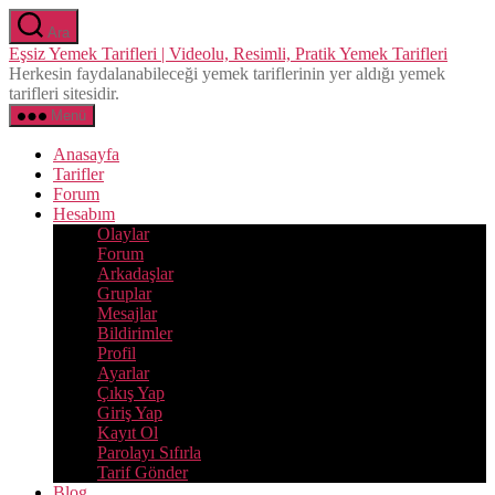
İçeriğe
Ara
atla
Eşsiz Yemek Tarifleri | Videolu, Resimli, Pratik Yemek Tarifleri
Herkesin faydalanabileceği yemek tariflerinin yer aldığı yemek
tarifleri sitesidir.
Menü
Anasayfa
Tarifler
Forum
Hesabım
Olaylar
Forum
Arkadaşlar
Gruplar
Mesajlar
Bildirimler
Profil
Ayarlar
Çıkış Yap
Giriş Yap
Kayıt Ol
Parolayı Sıfırla
Tarif Gönder
Blog