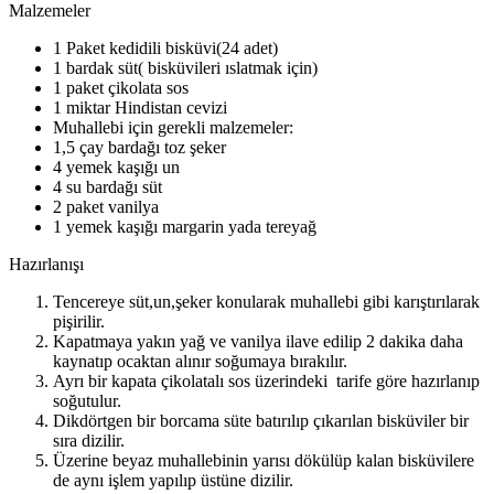
Malzemeler
1 Paket kedidili bisküvi(24 adet)
1 bardak süt( bisküvileri ıslatmak için)
1 paket çikolata sos
1 miktar Hindistan cevizi
Muhallebi için gerekli malzemeler:
1,5 çay bardağı toz şeker
4 yemek kaşığı un
4 su bardağı süt
2 paket vanilya
1 yemek kaşığı margarin yada tereyağ
Hazırlanışı
Tencereye süt,un,şeker konularak muhallebi gibi karıştırılarak
pişirilir.
Kapatmaya yakın yağ ve vanilya ilave edilip 2 dakika daha
kaynatıp ocaktan alınır soğumaya bırakılır.
Ayrı bir kapata çikolatalı sos üzerindeki tarife göre hazırlanıp
soğutulur.
Dikdörtgen bir borcama süte batırılıp çıkarılan bisküviler bir
sıra dizilir.
Üzerine beyaz muhallebinin yarısı dökülüp kalan bisküvilere
de aynı işlem yapılıp üstüne dizilir.