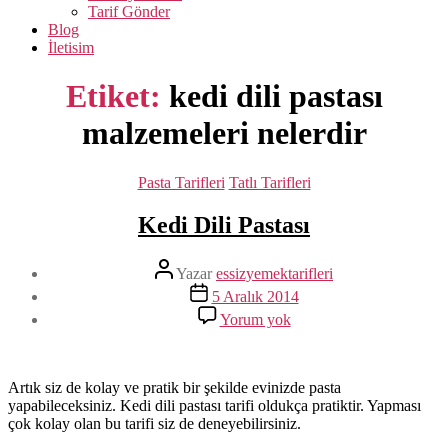
Tarif Gönder
Blog
İletisim
Etiket:
kedi dili pastası
malzemeleri nelerdir
Kategoriler
Pasta Tarifleri
Tatlı Tarifleri
Kedi Dili Pastası
Yazının
Yazar
essizyemektarifleri
yazarı
Yazı
5 Aralık 2014
tarihi
Kedi
Yorum yok
Dili
Pastası
Artık siz de kolay ve pratik bir şekilde evinizde pasta
yapabileceksiniz. Kedi dili pastası tarifi oldukça pratiktir. Yapması
çok kolay olan bu tarifi siz de deneyebilirsiniz.