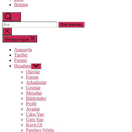
İletisim
Ara
Arama
yap:
Aramayı
kapat
Menüyü kapat
Anasayfa
Tarifler
Forum
Hesabım
Alt
menüyü
Olaylar
göster
Forum
Arkadaşlar
Gruplar
Mesajlar
Bildirimler
Profil
Ayarlar
Çıkış Yap
Giriş Yap
Kayıt Ol
Parolayı Sıfırla