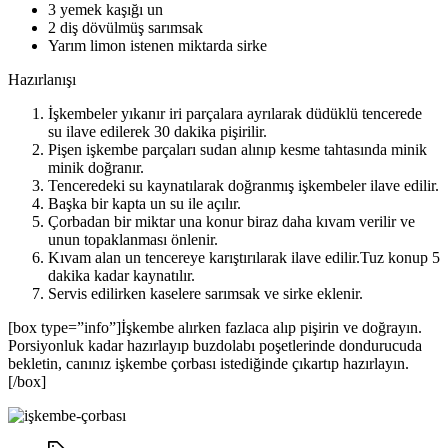
3 yemek kaşığı un
2 diş dövülmüş sarımsak
Yarım limon istenen miktarda sirke
Hazırlanışı
İşkembeler yıkanır iri parçalara ayrılarak düdüklü tencerede
su ilave edilerek 30 dakika pişirilir.
Pişen işkembe parçaları sudan alınıp kesme tahtasında minik
minik doğranır.
Tenceredeki su kaynatılarak doğranmış işkembeler ilave edilir.
Başka bir kapta un su ile açılır.
Çorbadan bir miktar una konur biraz daha kıvam verilir ve
unun topaklanması önlenir.
Kıvam alan un tencereye karıştırılarak ilave edilir.Tuz konup 5
dakika kadar kaynatılır.
Servis edilirken kaselere sarımsak ve sirke eklenir.
[box type=”info”]İşkembe alırken fazlaca alıp pişirin ve doğrayın.
Porsiyonluk kadar hazırlayıp buzdolabı poşetlerinde dondurucuda
bekletin, canınız işkembe çorbası istediğinde çıkartıp hazırlayın.
[/box]