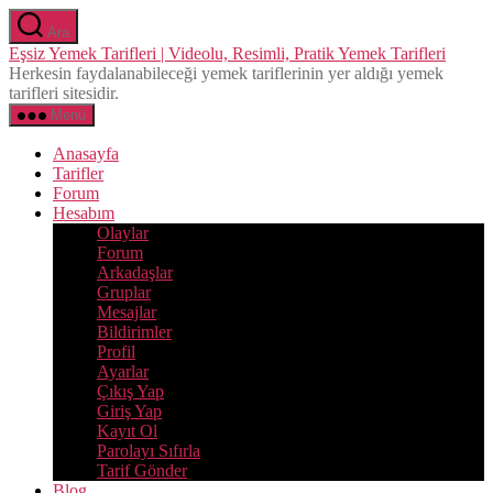
İçeriğe
Ara
atla
Eşsiz Yemek Tarifleri | Videolu, Resimli, Pratik Yemek Tarifleri
Herkesin faydalanabileceği yemek tariflerinin yer aldığı yemek
tarifleri sitesidir.
Menü
Anasayfa
Tarifler
Forum
Hesabım
Olaylar
Forum
Arkadaşlar
Gruplar
Mesajlar
Bildirimler
Profil
Ayarlar
Çıkış Yap
Giriş Yap
Kayıt Ol
Parolayı Sıfırla
Tarif Gönder
Blog