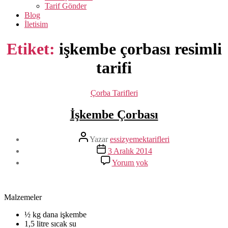
Tarif Gönder
Blog
İletisim
Etiket:
işkembe çorbası resimli
tarifi
Kategoriler
Çorba Tarifleri
İşkembe Çorbası
Yazının
Yazar
essizyemektarifleri
yazarı
Yazı
3 Aralık 2014
tarihi
İşkembe
Yorum yok
Çorbası
Malzemeler
½ kg dana işkembe
1,5 litre sıcak su