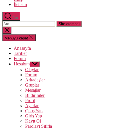
İletisim
Ara
Arama
yap:
Aramayı
kapat
Menüyü kapat
Anasayfa
Tarifler
Forum
Hesabım
Alt
menüyü
Olaylar
göster
Forum
Arkadaşlar
Gruplar
Mesajlar
Bildirimler
Profil
Ayarlar
Çıkış Yap
Giriş Yap
Kayıt Ol
Parolayı Sıfırla