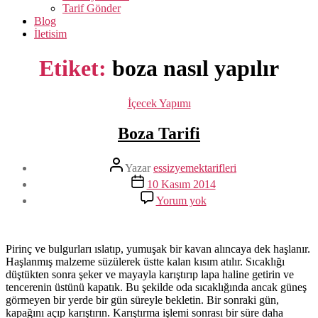
Tarif Gönder
Blog
İletisim
Etiket:
boza nasıl yapılır
Kategoriler
İçecek Yapımı
Boza Tarifi
Yazının
Yazar
essizyemektarifleri
yazarı
Yazı
10 Kasım 2014
tarihi
Boza
Yorum yok
Tarifi
Pirinç ve bulgurları ıslatıp, yumuşak bir kavan alıncaya dek haşlanır.
Haşlanmış malzeme süzülerek üstte kalan kısım atılır. Sıcaklığı
düştükten sonra şeker ve mayayla karıştırıp lapa haline getirin ve
tencerenin üstünü kapatık. Bu şekilde oda sıcaklığında ancak güneş
görmeyen bir yerde bir gün süreyle bekletin. Bir sonraki gün,
kapağını açıp karıştırın. Karıştırma işlemi sonrası bir süre daha