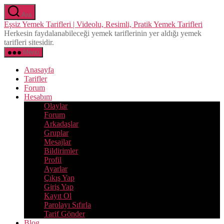
İçeriğe
Ara
atla
Eşsiz Yemek Tarifleri | Videolu, Resimli, Pratik Yemek Tarifleri
Herkesin faydalanabileceği yemek tariflerinin yer aldığı yemek
tarifleri sitesidir.
Menü
Anasayfa
Tarifler
Forum
Hesabım
Olaylar
Forum
Arkadaşlar
Gruplar
Mesajlar
Bildirimler
Profil
Ayarlar
Çıkış Yap
Giriş Yap
Kayıt Ol
Parolayı Sıfırla
Tarif Gönder
Blog