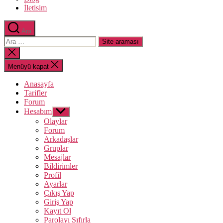
İletisim
Ara
Arama
yap:
Aramayı
kapat
Menüyü kapat
Anasayfa
Tarifler
Forum
Hesabım
Alt
menüyü
Olaylar
göster
Forum
Arkadaşlar
Gruplar
Mesajlar
Bildirimler
Profil
Ayarlar
Çıkış Yap
Giriş Yap
Kayıt Ol
Parolayı Sıfırla