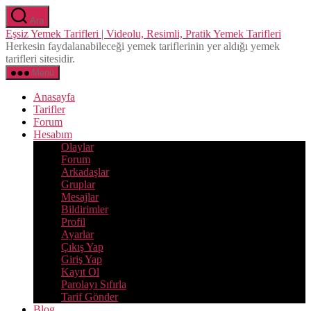
İçeriğe
Ara
atla
Eşsiz Yemek Tarifleri | Videolu, Resimli, Pratik Yemek Tarifleri
Herkesin faydalanabileceği yemek tariflerinin yer aldığı yemek
tarifleri sitesidir.
Menü
Anasayfa
Tarifler
Forum
Hesabım
Olaylar
Forum
Arkadaşlar
Gruplar
Mesajlar
Bildirimler
Profil
Ayarlar
Çıkış Yap
Giriş Yap
Kayıt Ol
Parolayı Sıfırla
Tarif Gönder
Blog