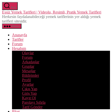
İçeriğe
Ara
atla
Eşsiz Yemek Tarifleri | Videolu, Resimli, Pratik Yemek Tarifleri
Herkesin faydalanabileceği yemek tariflerinin yer aldığı yemek
tarifleri sitesidir.
Menü
Anasayfa
Tarifler
Forum
Hesabım
Olaylar
Forum
Arkadaşlar
Gruplar
Mesajlar
Bildirimler
Profil
Ayarlar
Çıkış Yap
Giriş Yap
Kayıt Ol
Parolayı Sıfırla
Tarif Gönder
Blog