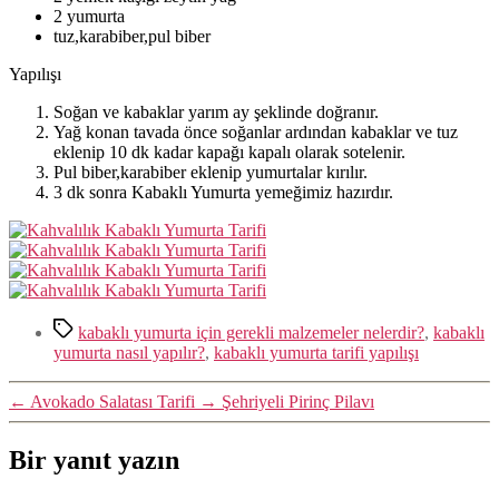
2 yumurta
tuz,karabiber,pul biber
Yapılışı
Soğan ve kabaklar yarım ay şeklinde doğranır.
Yağ konan tavada önce soğanlar ardından kabaklar ve tuz
eklenip 10 dk kadar kapağı kapalı olarak sotelenir.
Pul biber,karabiber eklenip yumurtalar kırılır.
3 dk sonra Kabaklı Yumurta yemeğimiz hazırdır.
Etiketler
kabaklı yumurta için gerekli malzemeler nelerdir?
,
kabaklı
yumurta nasıl yapılır?
,
kabaklı yumurta tarifi yapılışı
←
Avokado Salatası Tarifi
→
Şehriyeli Pirinç Pilavı
Bir yanıt yazın