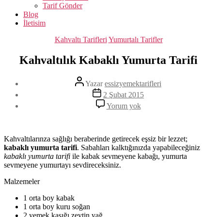
Tarif Gönder
Blog
İletisim
Kategoriler
Kahvaltı Tarifleri
Yumurtalı Tarifler
Kahvaltılık Kabaklı Yumurta Tarifi
Yazının
Yazar
essizyemektarifleri
yazarı
Yazı
2 Şubat 2015
tarihi
Kahvaltılık
Yorum yok
Kabaklı
Yumurta
Tarifi
Kahvaltılarınza sağlığı beraberinde getirecek eşsiz bir lezzet;
kabaklı yumurta tarifi
. Sabahları kalktığınızda yapabileceğiniz
kabaklı yumurta tarifi
ile kabak sevmeyene kabağı, yumurta
sevmeyene yumurtayı sevdireceksiniz.
Malzemeler
1 orta boy kabak
1 orta boy kuru soğan
2 yemek kaşığı zeytin yağ