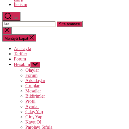
İletisim
Ara
Arama
yap:
Aramayı
kapat
Menüyü kapat
Anasayfa
Tarifler
Forum
Hesabım
Alt
menüyü
Olaylar
göster
Forum
Arkadaşlar
Gruplar
Mesajlar
Bildirimler
Profil
Ayarlar
Çıkış Yap
Giriş Yap
Kayıt Ol
Parolayı Sıfırla