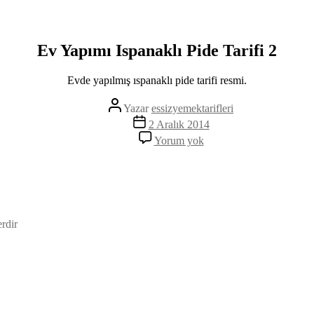
Ev Yapımı Ispanaklı Pide Tarifi 2
Evde yapılmış ıspanaklı pide tarifi resmi.
Yazının
Yazar
essizyemektarifleri
yazarı
Yazı
2 Aralık 2014
tarihi
Ev
Yorum yok
Yapımı
Ispanaklı
Pide
Tarifi
2
erdir