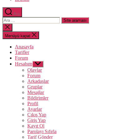
Ara
Arama
yap:
Aramayı
kapat
Menüyü kapat
Anasayfa
Tarifler
Forum
Hesabım
Alt
menüyü
Olaylar
göster
Forum
Arkadaşlar
Gruplar
Mesajlar
Bildirimler
Profil
Ayarlar
Çıkış Yap
Giriş Yap
Kayıt Ol
Parolayı Sıfırla
Tarif Gönder