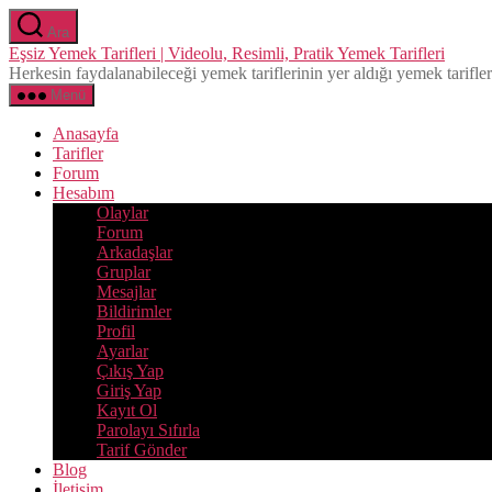
İçeriğe
Ara
atla
Eşsiz Yemek Tarifleri | Videolu, Resimli, Pratik Yemek Tarifleri
Herkesin faydalanabileceği yemek tariflerinin yer aldığı yemek tarifleri 
Menü
Anasayfa
Tarifler
Forum
Hesabım
Olaylar
Forum
Arkadaşlar
Gruplar
Mesajlar
Bildirimler
Profil
Ayarlar
Çıkış Yap
Giriş Yap
Kayıt Ol
Parolayı Sıfırla
Tarif Gönder
Blog
İletisim