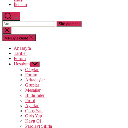
İletisim
Ara
Arama
yap:
Aramayı
kapat
Menüyü kapat
Anasayfa
Tarifler
Forum
Hesabım
Alt
menüyü
Olaylar
göster
Forum
Arkadaşlar
Gruplar
Mesajlar
Bildirimler
Profil
Ayarlar
Çıkış Yap
Giriş Yap
Kayıt Ol
Parolayı Sıfırla