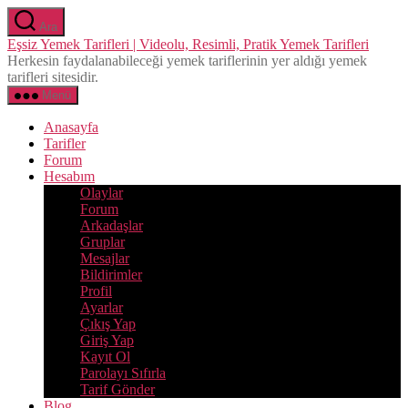
İçeriğe
Ara
atla
Eşsiz Yemek Tarifleri | Videolu, Resimli, Pratik Yemek Tarifleri
Herkesin faydalanabileceği yemek tariflerinin yer aldığı yemek
tarifleri sitesidir.
Menü
Anasayfa
Tarifler
Forum
Hesabım
Olaylar
Forum
Arkadaşlar
Gruplar
Mesajlar
Bildirimler
Profil
Ayarlar
Çıkış Yap
Giriş Yap
Kayıt Ol
Parolayı Sıfırla
Tarif Gönder
Blog