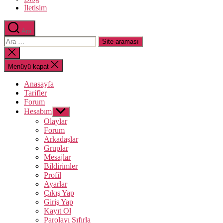
İletisim
Ara
Arama
yap:
Aramayı
kapat
Menüyü kapat
Anasayfa
Tarifler
Forum
Hesabım
Alt
menüyü
Olaylar
göster
Forum
Arkadaşlar
Gruplar
Mesajlar
Bildirimler
Profil
Ayarlar
Çıkış Yap
Giriş Yap
Kayıt Ol
Parolayı Sıfırla