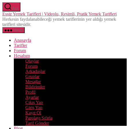
İçeriğe
Ara
atla
Eşsiz Yemek Tarifleri | Videolu, Resimli, Pratik Yemek Tarifleri
Herkesin faydalanabileceği yemek tariflerinin yer aldığı yemek
tarifleri sitesidir.
Menü
Anasayfa
Tarifler
Forum
Hesabım
Olaylar
Forum
Arkadaşlar
Gruplar
Mesajlar
Bildirimler
Profil
Ayarlar
Çıkış Yap
Giriş Yap
Kayıt Ol
Parolayı Sıfırla
Tarif Gönder
Blog